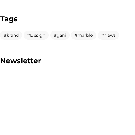
Tags
brand
Design
gani
marble
News
Newsletter
TOP CERAMICS
Байгалын өнгө тансаг
мэдрэмжийг таны орчинд
онлайн туслах