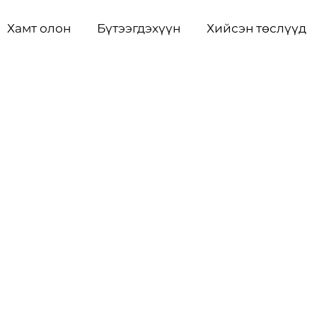
Хамт олон
Бүтээгдэхүүн
Хийсэн төслүүд