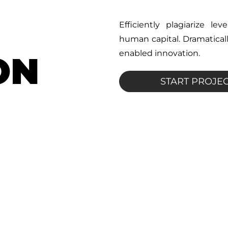
Efficiently plagiarize le
human capital. Dramaticall
enabled innovation.
ON
START PROJE