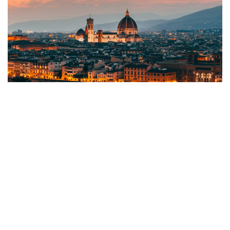
©2025 Top ceramics llc, All Rights Reserved.
Themeforest Premium WordPress Theme.
Brand
GIANIA
Italian design 2012 онд БНХАУ-ын Гуандун мужийн
Фошань хотод үүсгэн байгуулагдсан GIANIA нь
орчин үе...
admin