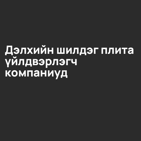
Дэлхийн шилдэг плита
үйлдвэрлэгч
компаниуд​