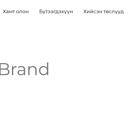
Хамт олон
Бүтээгдэхүүн
Хийсэн төслүүд
Brand