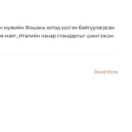
дун мужийн Фошань хотод үүсгэн байгуулагдсан
эв маяг, Италийн чанар стандартыг шингээсэн
Read More