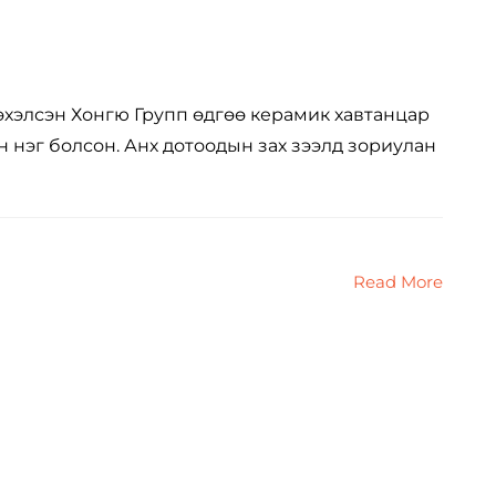
 эхэлсэн Хонгю Групп өдгөө керамик хавтанцар
 нэг болсон. Анх дотоодын зах зээлд зориулан
Read More