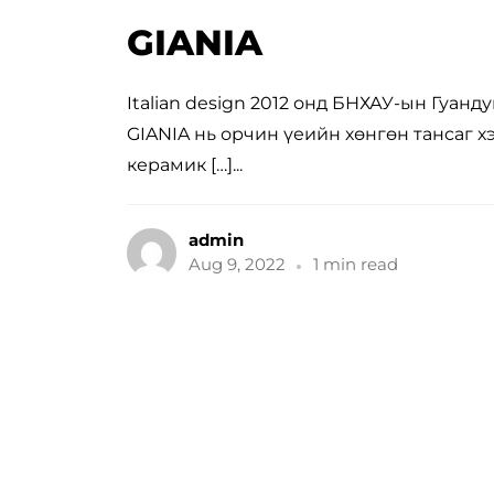
GIANIA
Italian design 2012 онд БНХАУ-ын Гуан
GIANIA нь орчин үеийн хөнгөн тансаг х
керамик […]...
admin
Aug 9, 2022
1 min read