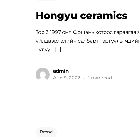
Hongyu ceramics
Top 3 1997 онд Фошань хотоос гараагаа
үйлдвэрлэлийн салбарт тэргүүлэгчдийн
чулуун […]...
admin
Aug 9, 2022
1 min read
Brand