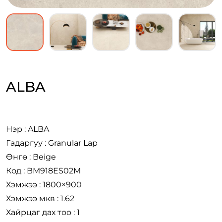
ALBA
Нэр : ALBA
Гадаргуу : Granular Lap
Өнгө : Beige
Код : BM918ES02M
Хэмжээ : 1800×900
Хэмжээ мкв : 1.62
Хайрцаг дах тоо : 1