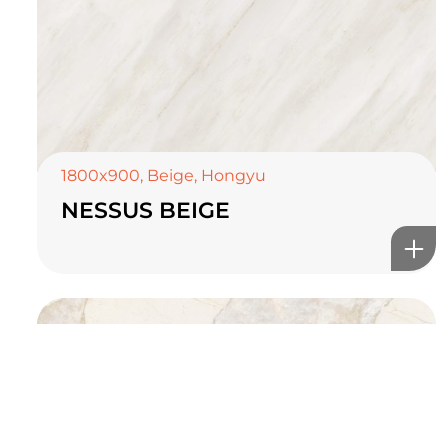
TOP CERAMICS
Байгалын өнгө тансаг
мэдрэмжийг таны орчинд
онлайн туслах
1800x900
,
Beige
,
Hongyu
NESSUS BEIGE
©2025 Top ceramics llc, All Rights Reserved.
Themeforest Premium WordPress Theme.