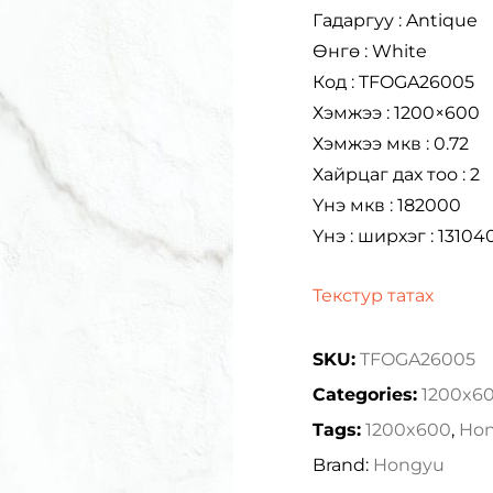
Гадаргуу : Antique
Өнгө : White
Код : TFOGA26005
Хэмжээ : 1200×600
Хэмжээ мкв : 0.72
Хайрцаг дах тоо : 2
Үнэ мкв : 182000
Үнэ : ширхэг : 13104
Текстур татах
SKU:
TFOGA26005
Categories:
1200x6
Tags:
1200x600
,
Ho
Brand:
Hongyu