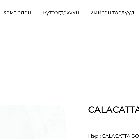
Хамт олон
Бүтээгдэхүүн
Хийсэн төслүүд
CALACATT
Нэр : CALACATTA G