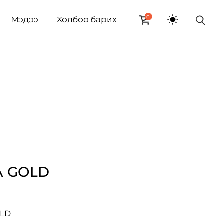
0
Мэдээ
Холбоо барих
A GOLD
OLD