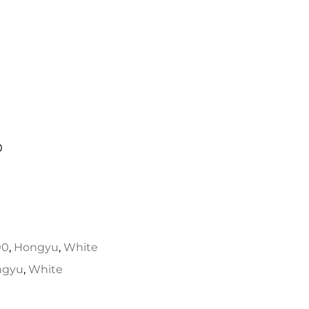
0
00
,
Hongyu
,
White
ngyu
,
White