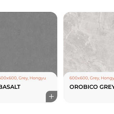
600x600
,
Grey
,
Hongyu
600x600
,
Grey
,
Hong
BASALT
OROBICO GRE