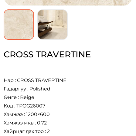
CROSS TRAVERTINE
Нэр : CROSS TRAVERTINE
Гадаргуу : Polished
Өнгө : Beige
Код : TPOG26007
Хэмжээ : 1200×600
Хэмжээ мкв : 0.72
Хайрцаг дах тоо : 2