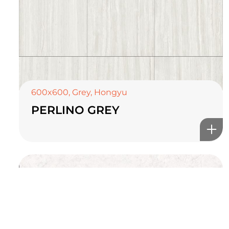
TOP CERAMICS
Байгалын өнгө тансаг
мэдрэмжийг таны орчинд
онлайн туслах
600x600
,
Grey
,
Hongyu
PERLINO GREY
©2025 Top ceramics llc, All Rights Reserved.
Themeforest Premium WordPress Theme.