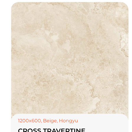
1200x600
,
Beige
,
Hongyu
CROSS TRAVERTINE