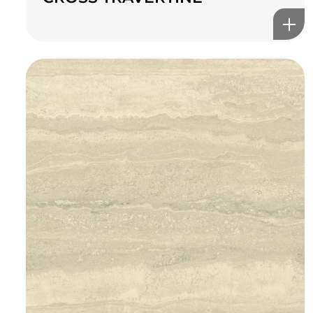
TOP CERAMICS
Байгалын өнгө тансаг
мэдрэмжийг таны орчинд
онлайн туслах