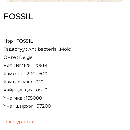
FOSSIL
Нэр : FOSSIL
Гадаргуу : Antibacterial ,Mold
Өнгө : Beige
Код : BM126TR05M
Хэмжээ : 1200×600
Хэмжээ мкв : 0.72
Хайрцаг дах тоо : 2
Үнэ мкв : 135000
Үнэ : ширхэг : 97200
Текстур татах