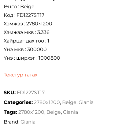
Өнгө : Beige
Код : FD1227ST17
Хэмжээ : 2780×1200
Хэмжээ мкв : 3.336
Хайрцаг дах тоо : 1
Үнэ мкв : 300000
Үнэ : ширхэг : 1000800
Текстур татах
SKU:
FD1227ST17
Categories:
2780x1200
,
Beige
,
Giania
Tags:
2780x1200
,
Beige
,
Giania
Brand:
Giania