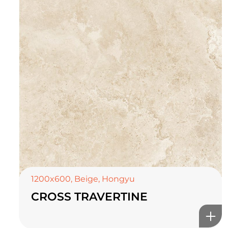
TOP CERAMICS
Байгалын өнгө тансаг
мэдрэмжийг таны орчинд
онлайн туслах
1200x600
,
Beige
,
Hongyu
CROSS TRAVERTINE
©2025 Top ceramics llc, All Rights Reserved.
Themeforest Premium WordPress Theme.