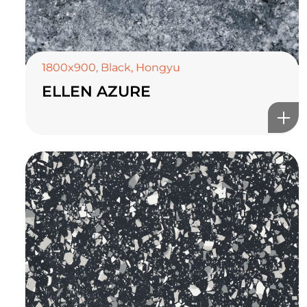
1800x900
,
Black
,
Hongyu
ELLEN AZURE