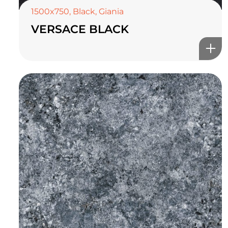
1500x750
,
Black
,
Giania
VERSACE BLACK