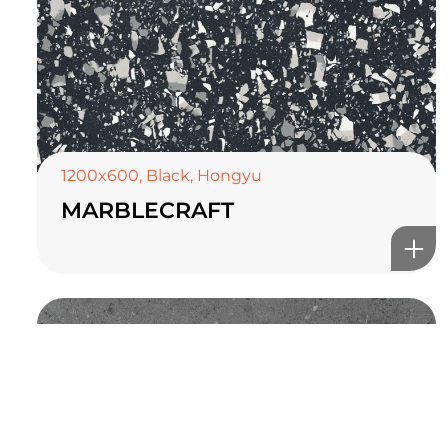
TOP CERAMICS
Байгалын өнгө тансаг
мэдрэмжийг таны орчинд
онлайн туслах
1200x600
,
Black
,
Hongyu
MARBLECRAFT
©2025 Top ceramics llc, All Rights Reserved.
Themeforest Premium WordPress Theme.