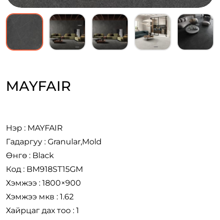
MAYFAIR
Нэр : MAYFAIR
Гадаргуу : Granular,Mold
Өнгө : Black
Код : BM918ST15GM
Хэмжээ : 1800×900
Хэмжээ мкв : 1.62
Хайрцаг дах тоо : 1