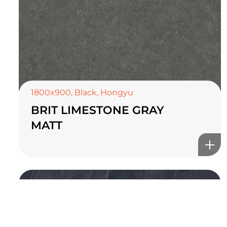
TOP CERAMICS
Байгалын өнгө тансаг
мэдрэмжийг таны орчинд
онлайн туслах
1800x900
,
Black
,
Hongyu
BRIT LIMESTONE GRAY
MATT
©2025 Top ceramics llc, All Rights Reserved.
Themeforest Premium WordPress Theme.