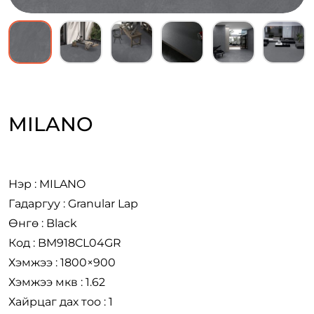
MILANO
Нэр : MILANO
Гадаргуу : Granular Lap
Өнгө : Black
Код : BM918CL04GR
Хэмжээ : 1800×900
Хэмжээ мкв : 1.62
Хайрцаг дах тоо : 1