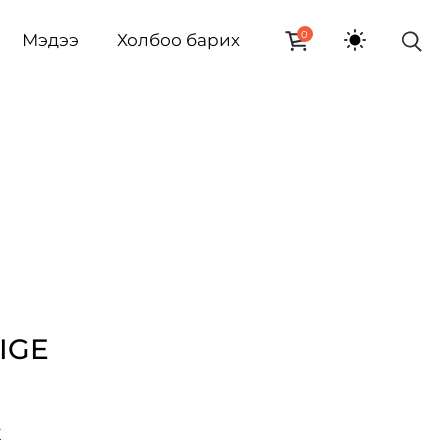
0
Мэдээ
Холбоо барих
IGE
E