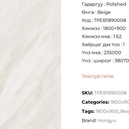
Гадаргуу : Polished
Өнгө : Beige
Код : TPEB1890008
Хэмжээ : 1800×900
Хэмжээ мкв : 1.62
Хайрцаг дах тоо : 1
Үнэ мкв : 235000
Үнэ : ширхэг : 3807
Текстур татах
SKU:
TPEB1890008
Categories:
1800x9
Tags:
1800x900
,
Bei
Brand:
Hongyu