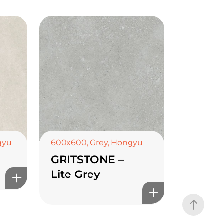
gyu
600x600
,
Grey
,
Hongyu
GRITSTONE –
Lite Grey