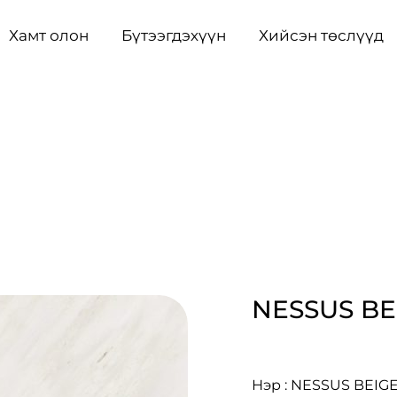
Хамт олон
Бүтээгдэхүүн
Хийсэн төслүүд
NESSUS BE
Нэр : NESSUS BEIG