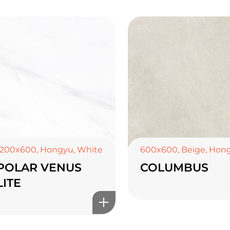
1200x600
,
Hongyu
,
White
600x600
,
Beige
,
Hon
POLAR VENUS
COLUMBUS
LITE