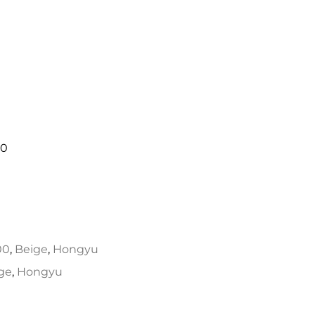
00
00
,
Beige
,
Hongyu
ge
,
Hongyu