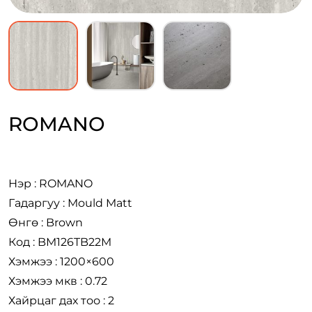
ROMANO
Нэр : ROMANO
Гадаргуу : Mould Matt
Өнгө : Brown
Код : BM126TB22M
Хэмжээ : 1200×600
Хэмжээ мкв : 0.72
Хайрцаг дах тоо : 2