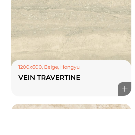
TOP CERAMICS
Байгалын өнгө тансаг
мэдрэмжийг таны орчинд
онлайн туслах
1200x600
,
Beige
,
Hongyu
VEIN TRAVERTINE
©2025 Top ceramics llc, All Rights Reserved.
Themeforest Premium WordPress Theme.