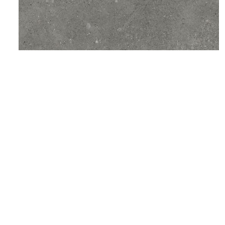
©2025 Top ceramics llc, All Rights Reserved.
Themeforest Premium WordPress Theme.
600x600
,
Grey
,
Hongyu
GRITSTONE – Dark Grey