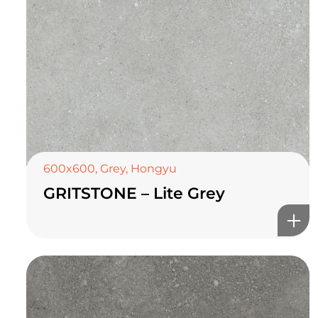
600x600
,
Grey
,
Hongyu
TOP CERAMICS
Байгалын өнгө тансаг
GRITSTONE – Lite Grey
мэдрэмжийг таны орчинд
онлайн туслах