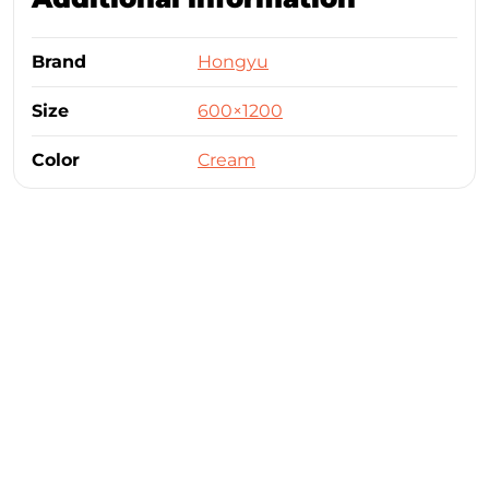
Brand
Hongyu
Size
600×1200
Color
Cream