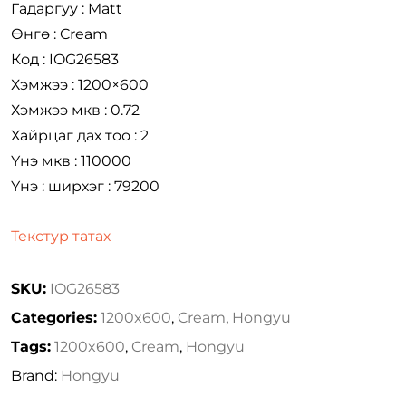
Гадаргуу : Matt
Өнгө : Cream
Код : IOG26583
Хэмжээ : 1200×600
Хэмжээ мкв : 0.72
Хайрцаг дах тоо : 2
Үнэ мкв : 110000
Үнэ : ширхэг : 79200
Текстур татах
SKU:
IOG26583
Categories:
1200x600
,
Cream
,
Hongyu
Tags:
1200x600
,
Cream
,
Hongyu
Brand:
Hongyu