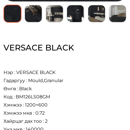
VERSACE BLACK
Нэр : VERSACE BLACK
Гадаргуу : Mould,Granular
Өнгө : Black
Код : BM126LS08GM
Хэмжээ : 1200×600
Хэмжээ мкв : 0.72
Хайрцаг дах тоо : 2
Үнэ мкв : 140000