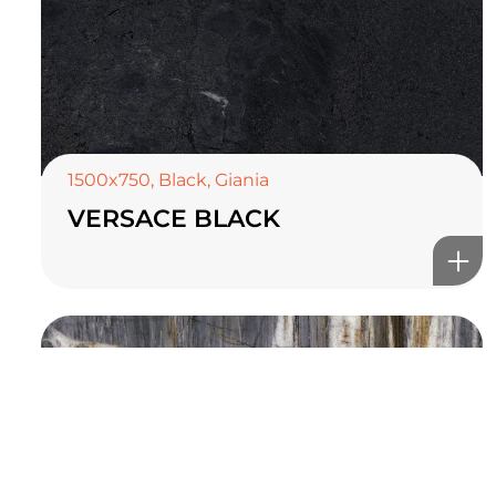
TOP CERAMICS
Байгалын өнгө тансаг
мэдрэмжийг таны орчинд
онлайн туслах
1500x750
,
Black
,
Giania
VERSACE BLACK
©2025 Top ceramics llc, All Rights Reserved.
Themeforest Premium WordPress Theme.