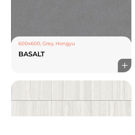
TOP CERAMICS
Байгалын өнгө тансаг
мэдрэмжийг таны орчинд
600x600
,
Grey
,
Hongyu
онлайн туслах
BASALT
©2025 Top ceramics llc, All Rights Reserved.
Themeforest Premium WordPress Theme.