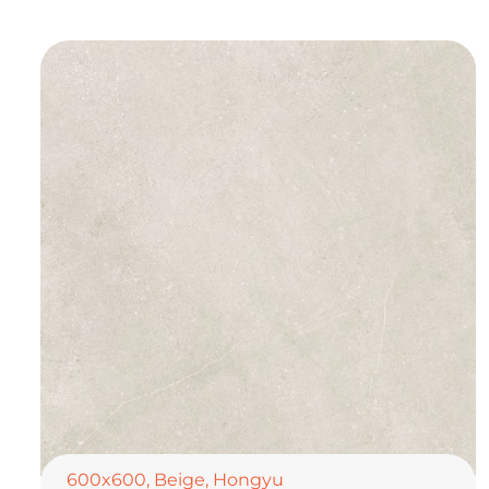
600x600
,
Beige
,
Hongyu