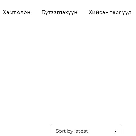
Хамт олон
Бүтээгдэхүүн
Хийсэн төслүүд