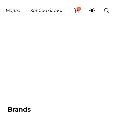
0
Мэдээ
Холбоо барих
Brands