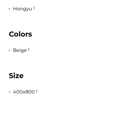
Hongyu
1
Colors
Beige
1
Size
400x800
1