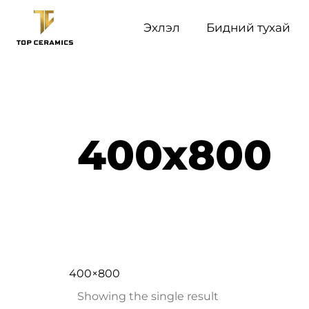
Эхлэл
Бидний тухай
400x800
400×800
Showing the single result