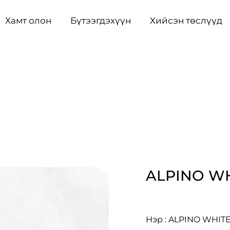
Хамт олон
Бүтээгдэхүүн
Хийсэн төслүүд
ALPINO W
Нэр : ALPINO WHIT