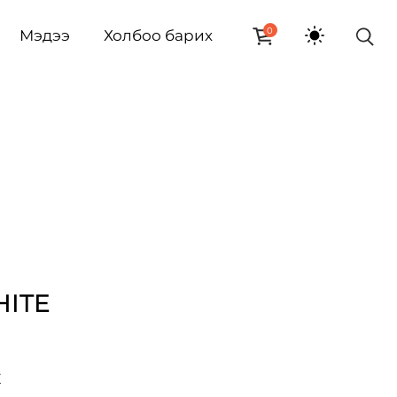
0
Мэдээ
Холбоо барих
HITE
E