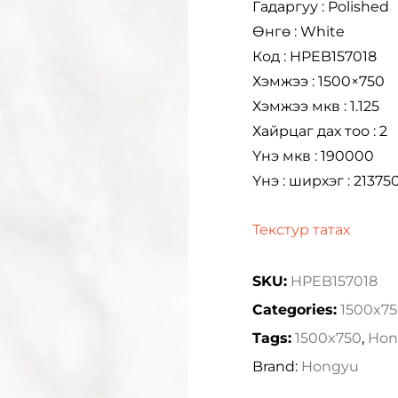
Гадаргуу : Polished
Өнгө : White
Код : HPEB157018
Хэмжээ : 1500×750
Хэмжээ мкв : 1.125
Хайрцаг дах тоо : 2
Үнэ мкв : 190000
Үнэ : ширхэг : 21375
Текстур татах
SKU:
HPEB157018
Categories:
1500x7
Tags:
1500x750
,
Hon
Brand:
Hongyu