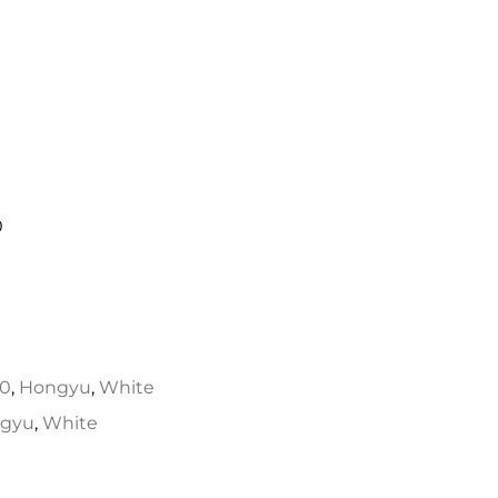
0
50
,
Hongyu
,
White
gyu
,
White