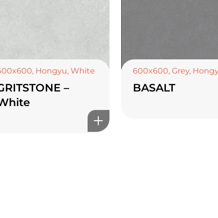
600x600
,
Hongyu
,
White
600x600
,
Grey
,
Hong
GRITSTONE –
BASALT
White