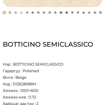
BOTTICINO SEMICLASSICO
Нэр : BOTTICINO SEMICLASSICO
Гадаргуу : Polished
Өнгө : Beige
Код : D1262818BM
Хэмжээ : 1200×600
Хэмжээ мкв : 0.72
Хайрцаг дах тоо : 2