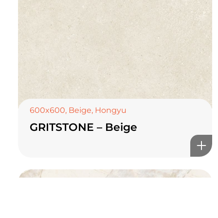
TOP CERAMICS
Байгалын өнгө тансаг
мэдрэмжийг таны орчинд
онлайн туслах
600x600
,
Beige
,
Hongyu
GRITSTONE – Beige
©2025 Top ceramics llc, All Rights Reserved.
Themeforest Premium WordPress Theme.