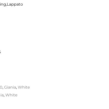
ving,Lappato
5
50
,
Giania
,
White
ia
,
White