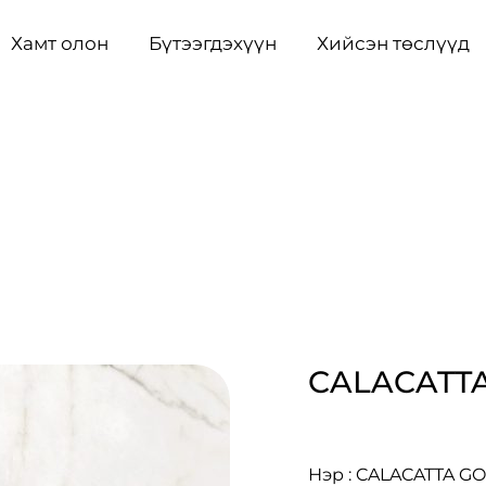
Хамт олон
Бүтээгдэхүүн
Хийсэн төслүүд
CALACATT
Нэр : CALACATTA G