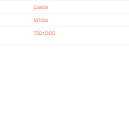
Giania
White
750×1500