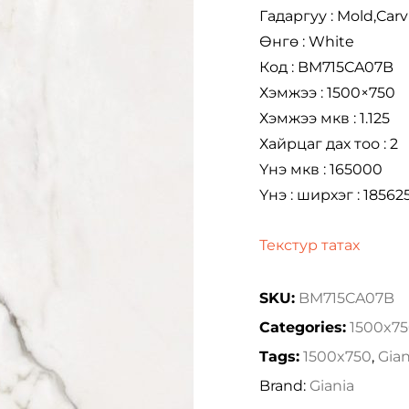
Гадаргуу : Mold,Car
Өнгө : White
Код : BM715CA07B
Хэмжээ : 1500×750
Хэмжээ мкв : 1.125
Хайрцаг дах тоо : 2
Үнэ мкв : 165000
Үнэ : ширхэг : 18562
Текстур татах
SKU:
BM715CA07B
Categories:
1500x7
Tags:
1500x750
,
Gian
Brand:
Giania