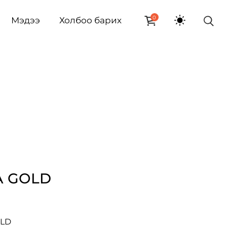
0
Мэдээ
Холбоо барих
A GOLD
OLD