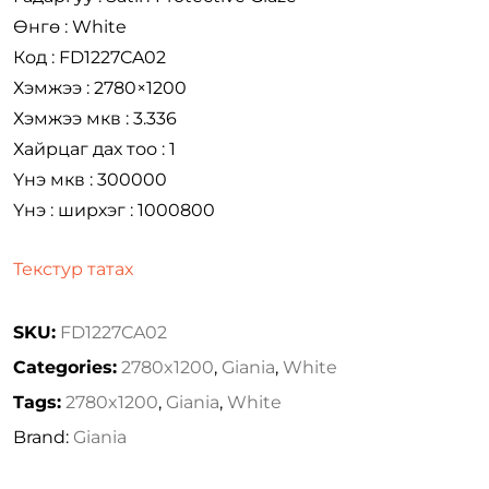
Өнгө : White
Код : FD1227CA02
Хэмжээ : 2780×1200
Хэмжээ мкв : 3.336
Хайрцаг дах тоо : 1
Үнэ мкв : 300000
Үнэ : ширхэг : 1000800
Текстур татах
SKU:
FD1227CA02
Categories:
2780x1200
,
Giania
,
White
Tags:
2780x1200
,
Giania
,
White
Brand:
Giania