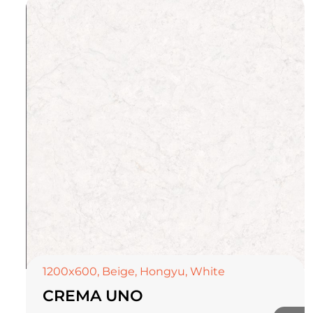
TOP CERAMICS
Байгалын өнгө тансаг
мэдрэмжийг таны орчинд
онлайн туслах
1200x600
,
Beige
,
Hongyu
,
White
CREMA UNO
©2025 Top ceramics llc, All Rights Reserved.