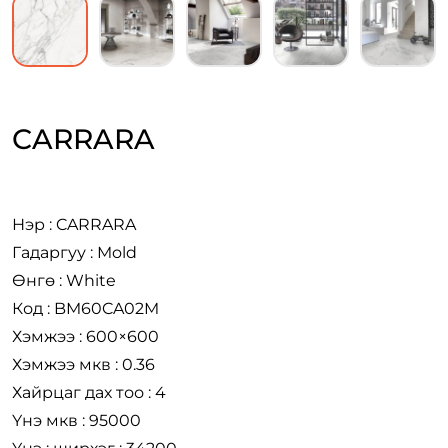
CARRARA
Нэр : CARRARA
Гадаргуу : Mold
Өнгө : White
Код : BM60CA02M
Хэмжээ : 600×600
Хэмжээ мкв : 0.36
Хайрцаг дах тоо : 4
Үнэ мкв : 95000