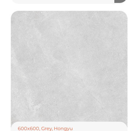
600x600
,
Grey
,
Hongyu