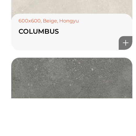
TOP CERAMICS
Байгалын өнгө тансаг
мэдрэмжийг таны орчинд
600x600
,
Beige
,
Hongyu
COLUMBUS
онлайн туслах
©2025 Top ceramics llc, All Rights Reserved.
Themeforest Premium WordPress Theme.