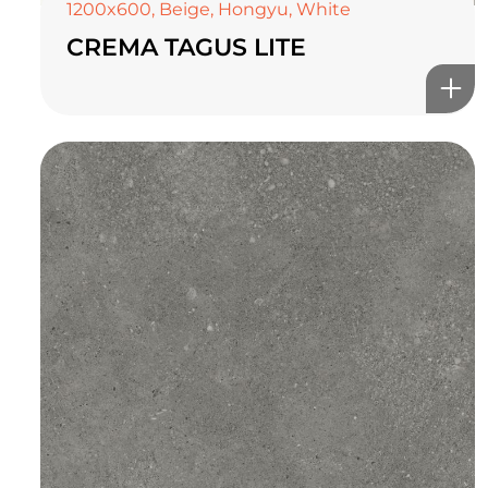
1200x600
,
Beige
,
Hongyu
,
White
CREMA TAGUS LITE
TOP CERAMICS
Байгалын өнгө тансаг
мэдрэмжийг таны орчинд