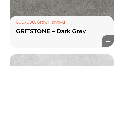
онлайн туслах
600x600
,
Grey
,
Hongyu
GRITSTONE – Dark Grey
©2025 Top ceramics llc, All Rights Reserved.
Themeforest Premium WordPress Theme.