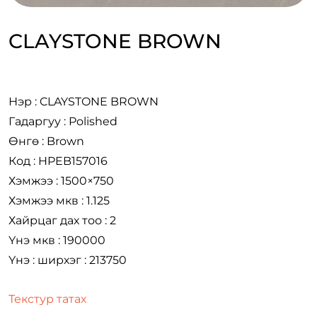
CLAYSTONE BROWN
Нэр : CLAYSTONE BROWN
Гадаргуу : Polished
Өнгө : Brown
Код : HPEB157016
Хэмжээ : 1500×750
Хэмжээ мкв : 1.125
Хайрцаг дах тоо : 2
Үнэ мкв : 190000
Үнэ : ширхэг : 213750
Текстур татах