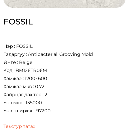
FOSSIL
Нэр : FOSSIL
Гадаргуу : Antibacterial ,Grooving Mold
Өнгө : Beige
Код : BM126TR06M
Хэмжээ : 1200×600
Хэмжээ мкв : 0.72
Хайрцаг дах тоо : 2
Үнэ мкв : 135000
Үнэ : ширхэг : 97200
Текстур татах