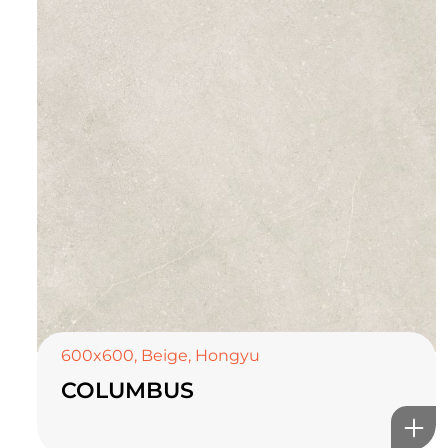
600x600
,
Beige
,
Hongyu
COLUMBUS