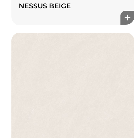
NESSUS BEIGE
TOP CERAMICS
Байгалын өнгө тансаг
мэдрэмжийг таны орчинд