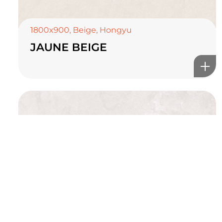
онлайн туслах
1800x900
,
Beige
,
Hongyu
JAUNE BEIGE
©2025 Top ceramics llc, All Rights Reserved.
Themeforest Premium WordPress Theme.