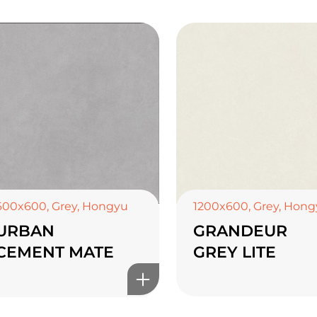
1200x600
,
Grey
,
Hong
600x600
,
Grey
,
Hongyu
GRANDEUR
URBAN
GREY LITE
CEMENT MATE