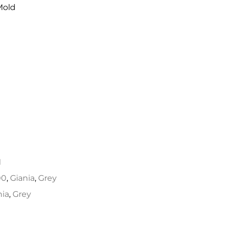
Mold
M
M
00
,
Giania
,
Grey
nia
,
Grey