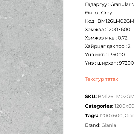
Гадаргуу : Granular,
Өнгө : Grey
Код : BM126LM02G
Хэмжээ : 1200×600
Хэмжээ мкв : 0.72
Хайрцаг дах тоо : 2
Үнэ мкв : 135000
Үнэ : ширхэг : 97200
Текстур татах
SKU:
BM126LM02G
Categories:
1200x6
Tags:
1200x600
,
Gia
Brand:
Giania