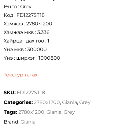
Өнгө : Grey
Код : FD1227ST18
Хэмжээ : 2780×1200
Хэмжээ мкв : 3.336
Хайрцаг дах тоо : 1
Үнэ мкв : 300000
Үнэ : ширхэг : 1000800
Текстур татах
SKU:
FD1227ST18
Categories:
2780x1200
,
Giania
,
Grey
Tags:
2780x1200
,
Giania
,
Grey
Brand:
Giania