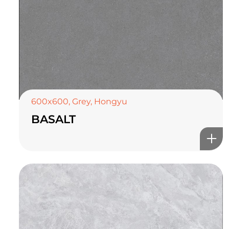
600x600
,
Grey
,
Hongyu
BASALT