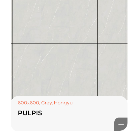
TOP CERAMICS
Байгалын өнгө тансаг
мэдрэмжийг таны орчинд
онлайн туслах
600x600
,
Grey
,
Hongyu
PULPIS
©2025 Top ceramics llc, All Rights Reserved.
Themeforest Premium WordPress Theme.