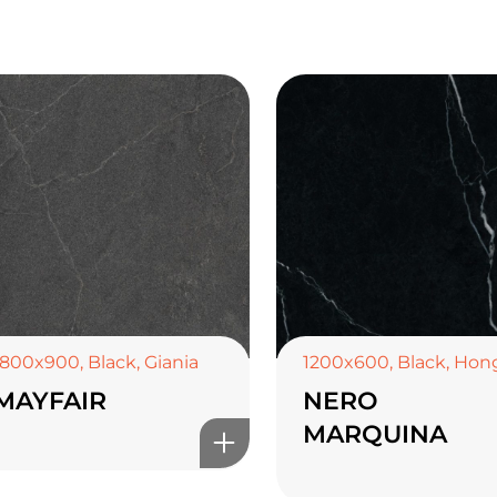
1800x900
,
Black
,
Giania
1200x600
,
Black
,
Hon
MAYFAIR
NERO
MARQUINA