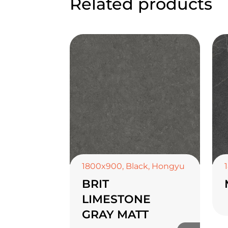
Related products
1800x900
,
Black
,
Hongyu
BRIT
LIMESTONE
GRAY MATT