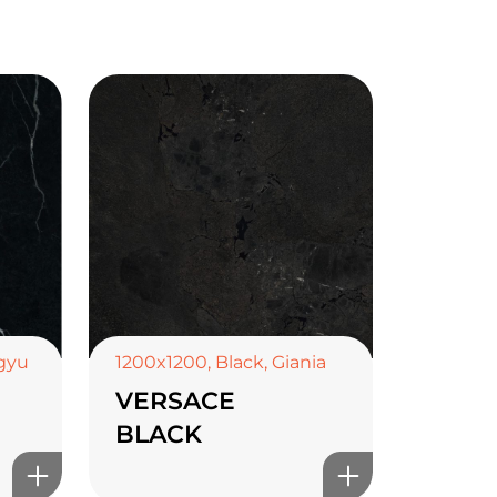
gyu
1200x1200
,
Black
,
Giania
VERSACE
BLACK