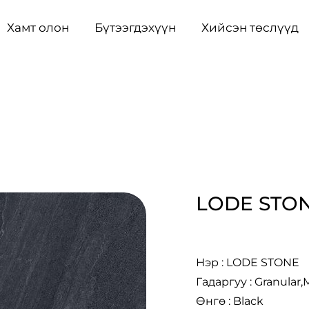
Хамт олон
Бүтээгдэхүүн
Хийсэн төслүүд
LODE STO
Нэр : LODE STONE
Гадаргуу : Granular,
Өнгө : Black