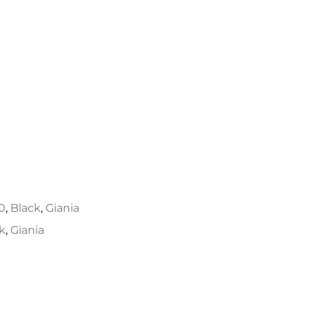
0
0
,
Black
,
Giania
k
,
Giania