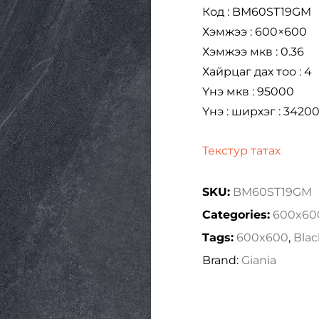
Код : BM60ST19GM
Хэмжээ : 600×600
Хэмжээ мкв : 0.36
Хайрцаг дах тоо : 4
Үнэ мкв : 95000
Үнэ : ширхэг : 3420
Текстур татах
SKU:
BM60ST19GM
Categories:
600x60
Tags:
600x600
,
Blac
Brand:
Giania