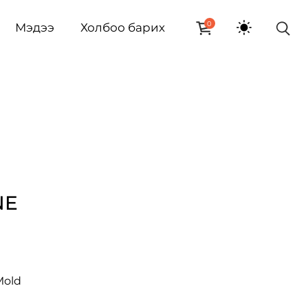
0
Мэдээ
Холбоо барих
NE
Mold