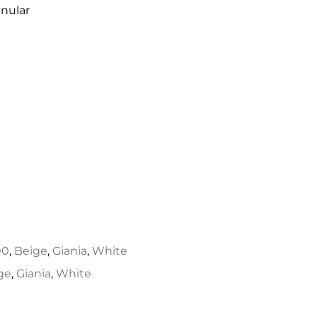
anular
00
,
Beige
,
Giania
,
White
ge
,
Giania
,
White