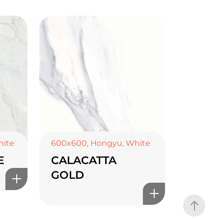
ite
600x600
,
Hongyu
,
White
E
CALACATTA
GOLD