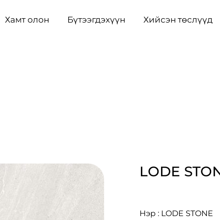
Хамт олон
Бүтээгдэхүүн
Хийсэн төслүүд
LODE STO
Нэр : LODE STONE