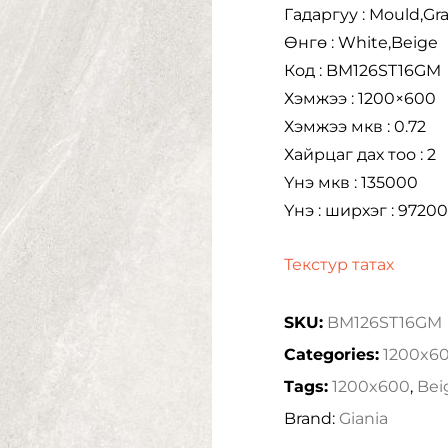
Гадаргуу : Mould,Gr
Өнгө : White,Beige
Код : BM126ST16GM
Хэмжээ : 1200×600
Хэмжээ мкв : 0.72
Хайрцаг дах тоо : 2
Үнэ мкв : 135000
Үнэ : ширхэг : 97200
Текстур татах
SKU:
BM126ST16GM
Categories:
1200x6
Tags:
1200x600
,
Bei
Brand:
Giania