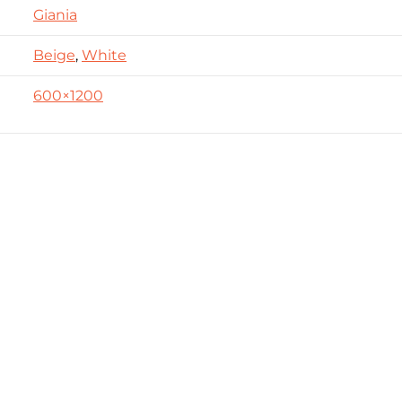
Giania
Beige
,
White
600×1200