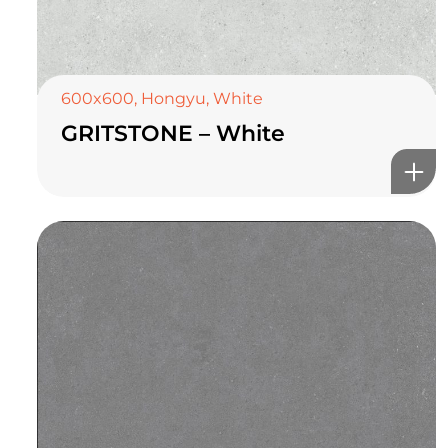
600x600
,
Hongyu
,
White
GRITSTONE – White