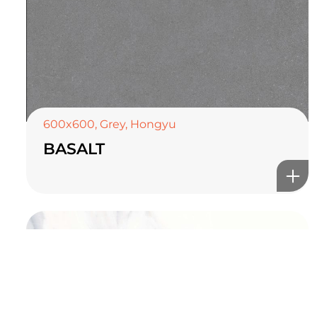
TOP CERAMICS
Байгалын өнгө тансаг
мэдрэмжийг таны орчинд
онлайн туслах
600x600
,
Grey
,
Hongyu
BASALT
©2025 Top ceramics llc, All Rights Reserved.
Themeforest Premium WordPress Theme.