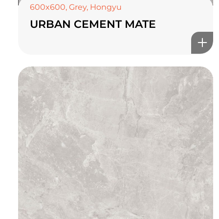
600x600
,
Grey
,
Hongyu
URBAN CEMENT MATE
TOP CERAMICS
Байгалын өнгө тансаг
мэдрэмжийг таны орчинд