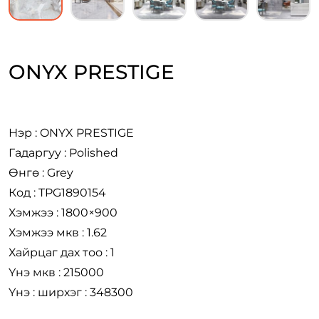
ONYX PRESTIGE
Нэр : ONYX PRESTIGE
Гадаргуу : Polished
Өнгө : Grey
Код : TPG1890154
Хэмжээ : 1800×900
Хэмжээ мкв : 1.62
Хайрцаг дах тоо : 1
Үнэ мкв : 215000
Үнэ : ширхэг : 348300