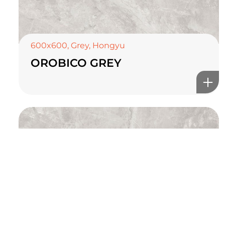
онлайн туслах
600x600
,
Grey
,
Hongyu
OROBICO GREY
©2025 Top ceramics llc, All Rights Reserved.
Themeforest Premium WordPress Theme.