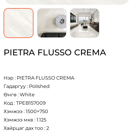
PIETRA FLUSSO CREMA
Нэр : PIETRA FLUSSO CREMA
Гадаргуу : Polished
Өнгө : White
Код : TPEB157009
Хэмжээ : 1500×750
Хэмжээ мкв : 1.125
Хайрцаг дах тоо : 2