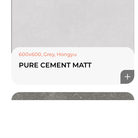
TOP CERAMICS
Байгалын өнгө тансаг
мэдрэмжийг таны орчинд
онлайн туслах
600x600
,
Grey
,
Hongyu
PURE CEMENT MATT
©2025 Top ceramics llc, All Rights Reserved.
Themeforest Premium WordPress Theme.