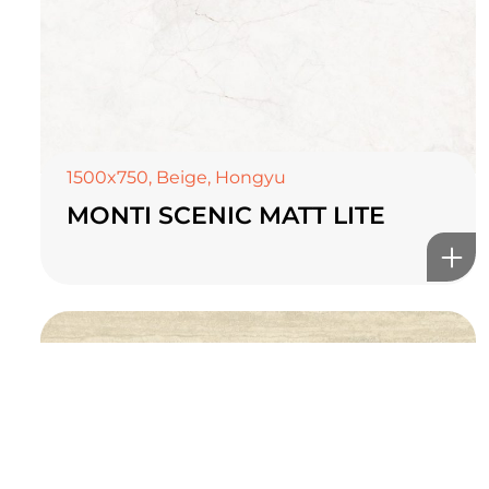
TOP CERAMICS
Байгалын өнгө тансаг
мэдрэмжийг таны орчинд
онлайн туслах
1500x750
,
Beige
,
Hongyu
MONTI SCENIC MATT LITE
©2025 Top ceramics llc, All Rights Reserved.
Themeforest Premium WordPress Theme.