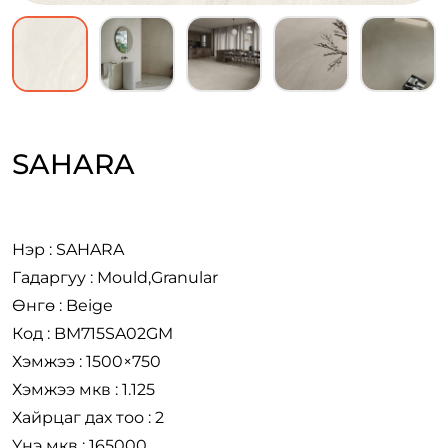
SAHARA
Нэр : SAHARA
Гадаргуу : Mould,Granular
Өнгө : Beige
Код : BM715SA02GM
Хэмжээ : 1500×750
Хэмжээ мкв : 1.125
Хайрцаг дах тоо : 2
Үнэ мкв : 165000