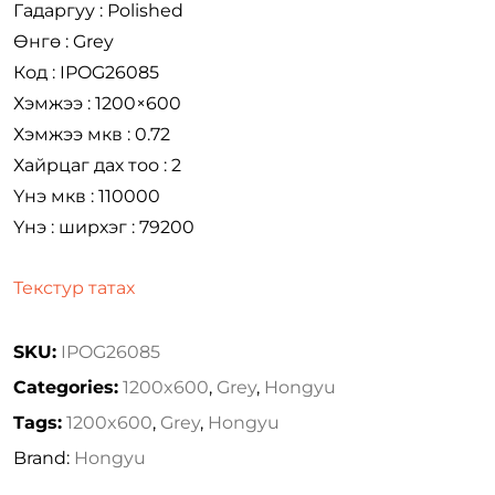
Гадаргуу : Polished
Өнгө : Grey
Код : IPOG26085
Хэмжээ : 1200×600
Хэмжээ мкв : 0.72
Хайрцаг дах тоо : 2
Үнэ мкв : 110000
Үнэ : ширхэг : 79200
Текстур татах
SKU:
IPOG26085
Categories:
1200x600
,
Grey
,
Hongyu
Tags:
1200x600
,
Grey
,
Hongyu
Brand:
Hongyu