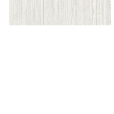
©2025 Top ceramics llc, All Rights Reserved.
Themeforest Premium WordPress Theme.
600x600
,
Grey
,
Hongyu
PERLINO GREY