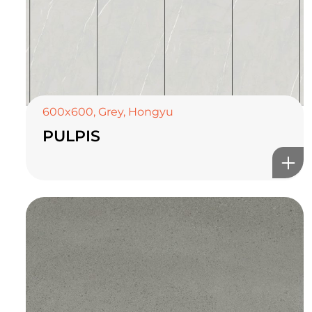
600x600
,
Grey
,
Hongyu
PULPIS