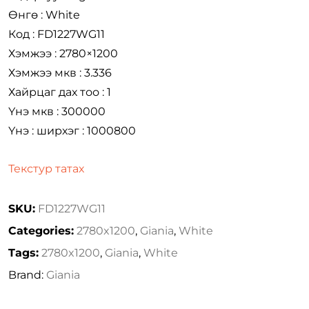
Өнгө : White
Код : FD1227WG11
Хэмжээ : 2780×1200
Хэмжээ мкв : 3.336
Хайрцаг дах тоо : 1
Үнэ мкв : 300000
Үнэ : ширхэг : 1000800
Текстур татах
SKU:
FD1227WG11
Categories:
2780x1200
,
Giania
,
White
Tags:
2780x1200
,
Giania
,
White
Brand:
Giania