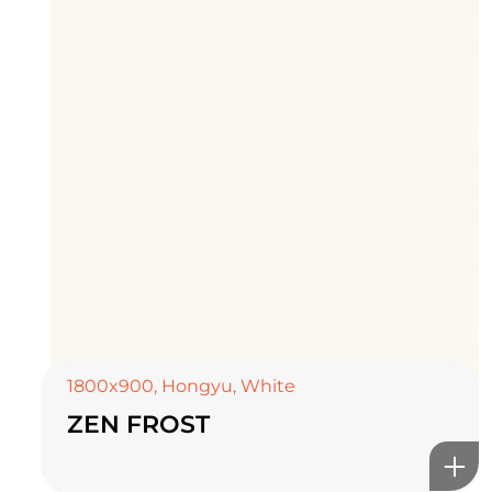
TOP CERAMICS
Байгалын өнгө тансаг
мэдрэмжийг таны орчинд
онлайн туслах
1800x900
,
Hongyu
,
White
ZEN FROST
©2025 Top ceramics llc, All Rights Reserved.
Themeforest Premium WordPress Theme.