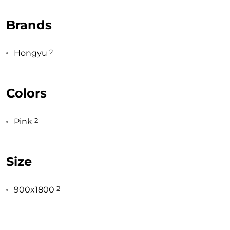
Brands
2
Hongyu
Colors
TOP CERAMICS
Байгалын өнгө тансаг
мэдрэмжийг таны орчинд
2
Pink
онлайн туслах
Size
2
900x1800
©2025 Top ceramics llc, All Rights Reserved.