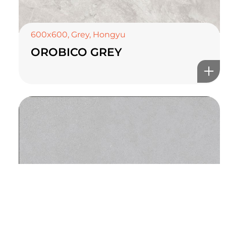
TOP CERAMICS
Байгалын өнгө тансаг
мэдрэмжийг таны орчинд
600x600
,
Grey
,
Hongyu
OROBICO GREY
онлайн туслах
©2025 Top ceramics llc, All Rights Reserved.
Themeforest Premium WordPress Theme.