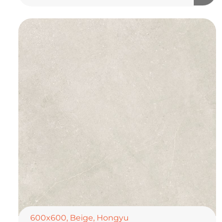
600x600
,
Beige
,
Hongyu