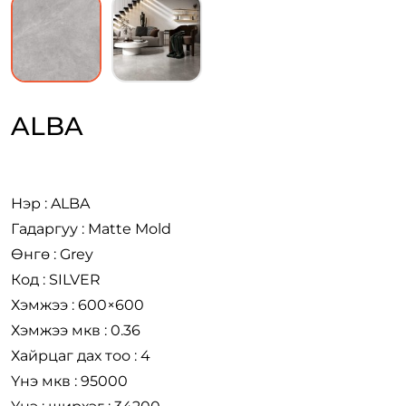
ALBA
Нэр : ALBA
Гадаргуу : Matte Mold
Өнгө : Grey
Код : SILVER
Хэмжээ : 600×600
Хэмжээ мкв : 0.36
Хайрцаг дах тоо : 4
Үнэ мкв : 95000