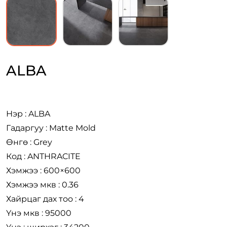
ALBA
Нэр : ALBA
Гадаргуу : Matte Mold
Өнгө : Grey
Код : ANTHRACITE
Хэмжээ : 600×600
Хэмжээ мкв : 0.36
Хайрцаг дах тоо : 4
Үнэ мкв : 95000