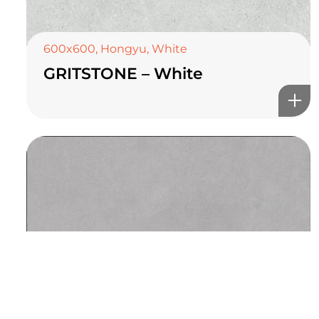
TOP CERAMICS
Байгалын өнгө тансаг
мэдрэмжийг таны орчинд
600x600
,
Hongyu
,
White
GRITSTONE – White
онлайн туслах
©2025 Top ceramics llc, All Rights Reserved.
Themeforest Premium WordPress Theme.