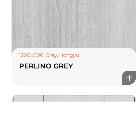
TOP CERAMICS
Байгалын өнгө тансаг
мэдрэмжийг таны орчинд
онлайн туслах
1200x600
,
Grey
,
Hongyu
PERLINO GREY
©2025 Top ceramics llc, All Rights Reserved.
Themeforest Premium WordPress Theme.