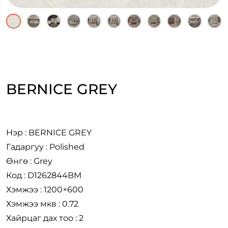
BERNICE GREY
Нэр : BERNICE GREY
Гадаргуу : Polished
Өнгө : Grey
Код : D1262844BM
Хэмжээ : 1200×600
Хэмжээ мкв : 0.72
Хайрцаг дах тоо : 2