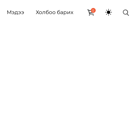
0
Мэдээ
Холбоо барих