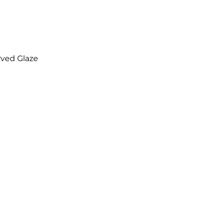
N
rved Glaze
0