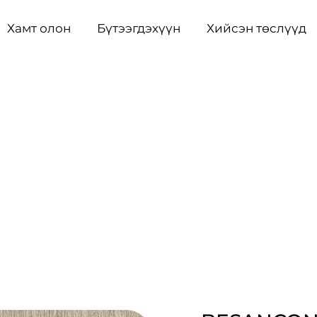
Хамт олон
Бүтээгдэхүүн
Хийсэн төслүүд