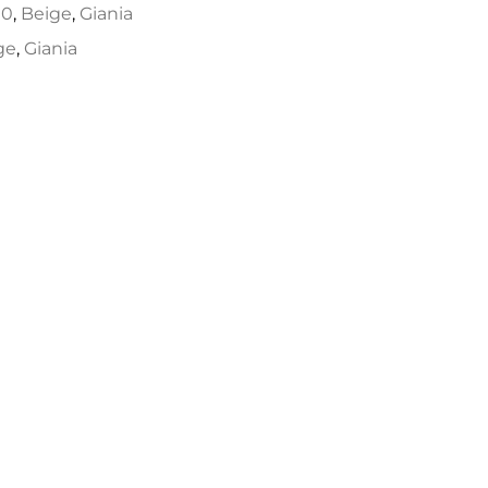
00
,
Beige
,
Giania
ge
,
Giania