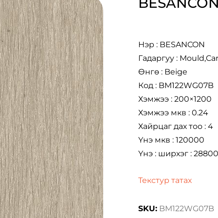
BESANCO
Нэр : BESANCON
Гадаргуу : Mould,Ca
Өнгө : Beige
Код : BM122WG07B
Хэмжээ : 200×1200
Хэмжээ мкв : 0.24
Хайрцаг дах тоо : 4
Үнэ мкв : 120000
Үнэ : ширхэг : 2880
Текстур татах
SKU:
BM122WG07B