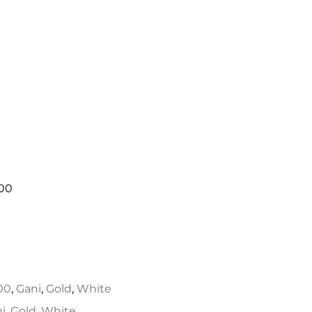
800
00
,
Gani
,
Gold
,
White
i
,
Gold
,
White