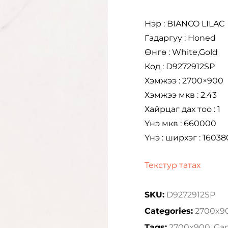
Нэр : BIANCO LILAC
Гадаргуу : Honed
Өнгө : White,Gold
Код : D9272912SP
Хэмжээ : 2700×900
Хэмжээ мкв : 2.43
Хайрцаг дах тоо : 1
Үнэ мкв : 660000
Үнэ : ширхэг : 1603
Текстур татах
SKU:
D9272912SP
Categories:
2700x9
Tags:
2700x900
,
Gan