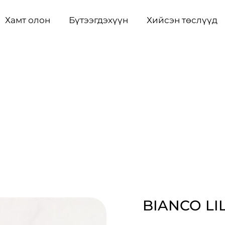
Хамт олон
Бүтээгдэхүүн
Хийсэн төслүүд
BIANCO LI