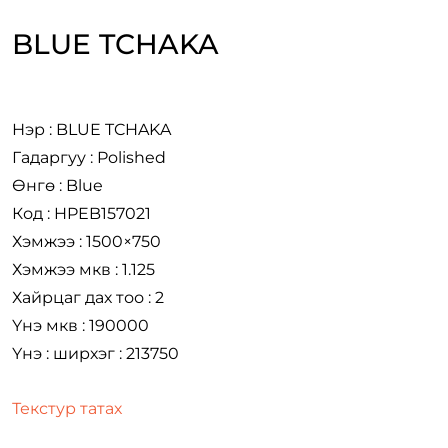
BLUE TCHAKA
Нэр : BLUE TCHAKA
Гадаргуу : Polished
Өнгө : Blue
Код : HPEB157021
Хэмжээ : 1500×750
Хэмжээ мкв : 1.125
Хайрцаг дах тоо : 2
Үнэ мкв : 190000
Үнэ : ширхэг : 213750
Текстур татах