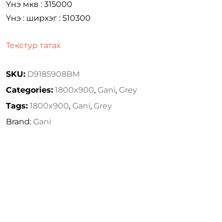
Үнэ мкв : 315000
Үнэ : ширхэг : 510300
Текстур татах
SKU:
D9185908BM
Categories:
1800x900
,
Gani
,
Grey
Tags:
1800x900
,
Gani
,
Grey
Brand:
Gani