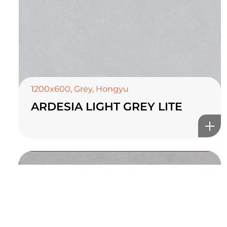
TOP CERAMICS
Байгалын өнгө тансаг
мэдрэмжийг таны орчинд
онлайн туслах
1200x600
,
Grey
,
Hongyu
ARDESIA LIGHT GREY LITE
©2025 Top ceramics llc, All Rights Reserved.
Themeforest Premium WordPress Theme.