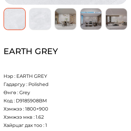
EARTH GREY
Нэр : EARTH GREY
Гадаргуу : Polished
Өнгө : Grey
Код : D9185908BM
Хэмжээ : 1800×900
Хэмжээ мкв : 1.62
Хайрцаг дах тоо : 1