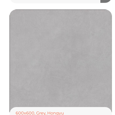
600x600
,
Grey
,
Hongyu