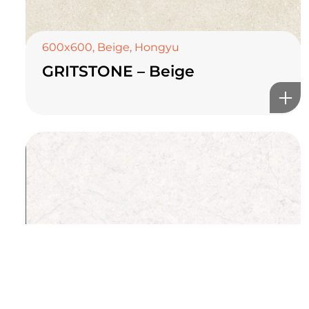
TOP CERAMICS
Байгалын өнгө тансаг
мэдрэмжийг таны орчинд
600x600
,
Beige
,
Hongyu
GRITSTONE – Beige
онлайн туслах
©2025 Top ceramics llc, All Rights Reserved.
Themeforest Premium WordPress Theme.