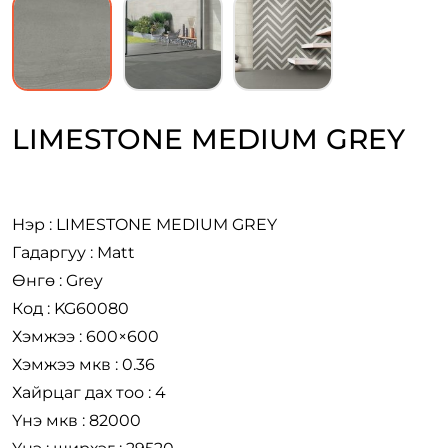
LIMESTONE MEDIUM GREY
Нэр : LIMESTONE MEDIUM GREY
Гадаргуу : Matt
Өнгө : Grey
Код : KG60080
Хэмжээ : 600×600
Хэмжээ мкв : 0.36
Хайрцаг дах тоо : 4
Үнэ мкв : 82000