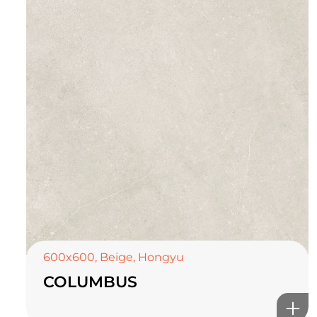
600x600
,
Beige
,
Hongyu
COLUMBUS