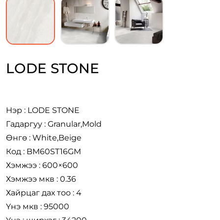
LODE STONE
Нэр : LODE STONE
Гадаргуу : Granular,Mold
Өнгө : White,Beige
Код : BM60ST16GM
Хэмжээ : 600×600
Хэмжээ мкв : 0.36
Хайрцаг дах тоо : 4
Үнэ мкв : 95000