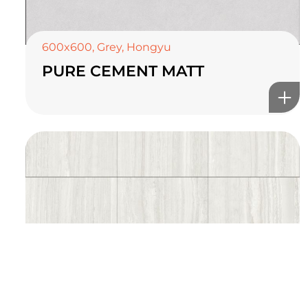
TOP CERAMICS
Байгалын өнгө тансаг
мэдрэмжийг таны орчинд
600x600
,
Grey
,
Hongyu
PURE CEMENT MATT
онлайн туслах
©2025 Top ceramics llc, All Rights Reserved.
Themeforest Premium WordPress Theme.