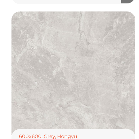
600x600
,
Grey
,
Hongyu