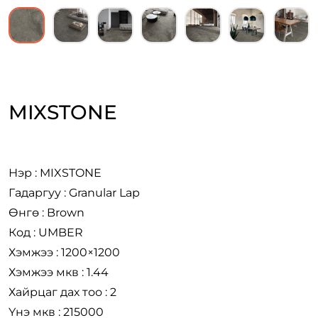
MIXSTONE
Нэр : MIXSTONE
Гадаргуу : Granular Lap
Өнгө : Brown
Код : UMBER
Хэмжээ : 1200×1200
Хэмжээ мкв : 1.44
Хайрцаг дах тоо : 2
Үнэ мкв : 215000