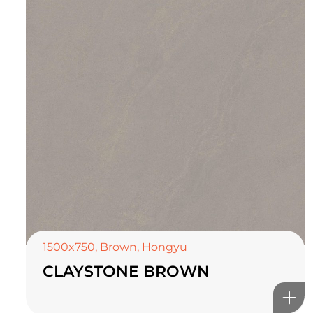
TOP CERAMICS
Байгалын өнгө тансаг
мэдрэмжийг таны орчинд
онлайн туслах
1500x750
,
Brown
,
Hongyu
CLAYSTONE BROWN