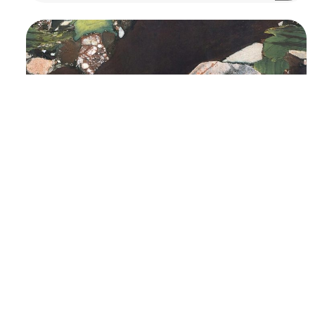
©2025 Top ceramics llc, All Rights Reserved.
Themeforest Premium WordPress Theme.
1800x900
,
Brown
,
Gani
,
Green