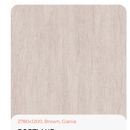
2780x1200
,
Brown
,
Giania