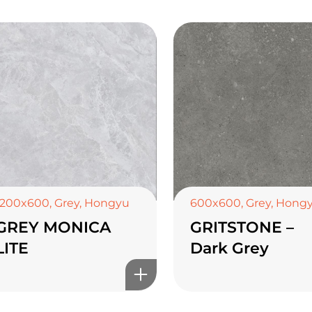
1200x600
,
Grey
,
Hongyu
600x600
,
Grey
,
Hong
GREY MONICA
GRITSTONE –
LITE
Dark Grey