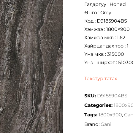
Гадаргуу : Honed
Өнгө : Grey
Код : D9185904BS
Хэмжээ : 1800×900
Хэмжээ мкв : 1.62
Хайрцаг дах тоо : 1
Үнэ мкв : 315000
Үнэ : ширхэг : 51030
Текстур татах
SKU:
D9185904BS
Categories:
1800x9
Tags:
1800x900
,
Gan
Brand:
Gani