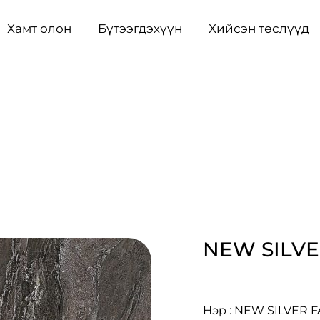
Хамт олон
Бүтээгдэхүүн
Хийсэн төслүүд
NEW SILVE
Нэр : NEW SILVER 