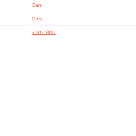
Gani
Grey
900×1800