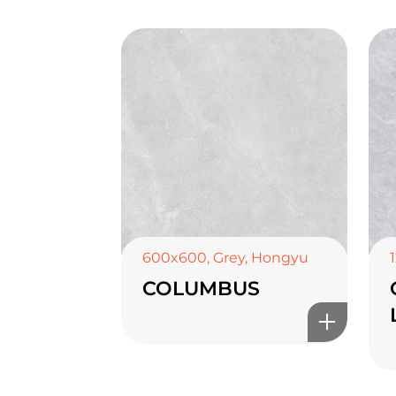
600x600
,
Grey
,
Hongyu
COLUMBUS