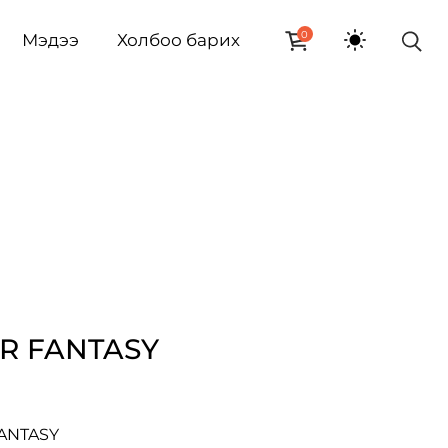
0
Мэдээ
Холбоо барих
R FANTASY
FANTASY