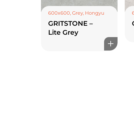
600x600
,
Grey
,
Hongyu
GRITSTONE –
Lite Grey
TOP CERAMICS
Байгалын өнгө тансаг 
таны орчинд
онлайн туслах