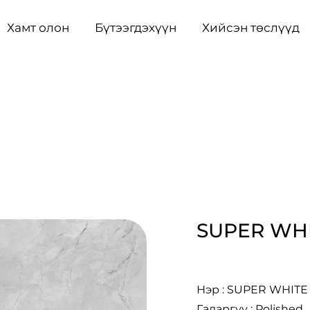
Хамт олон
Бүтээгдэхүүн
Хийсэн төслүүд
SUPER WH
Нэр : SUPER WHITE
Гадаргуу : Polished