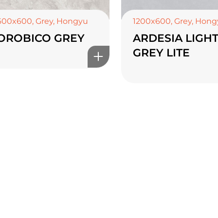
600x600
,
Grey
,
Hongyu
1200x600
,
Grey
,
Hong
OROBICO GREY
ARDESIA LIGH
GREY LITE
мэдрэмжийг