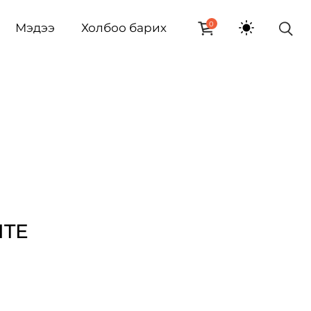
0
Мэдээ
Холбоо барих
ITE