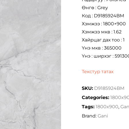
Өнгө : Grey
Код : D9185924BM
Хэмжээ : 1800×900
Хэмжээ мкв : 1.62
Хайрцаг дах тоо : 1
Үнэ мкв : 365000
Үнэ : ширхэг : 59130
Текстур татах
SKU:
D9185924BM
Categories:
1800x9
Tags:
1800x900
,
Gan
Brand:
Gani