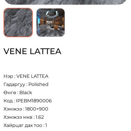
VENE LATTEA
Нэр : VENE LATTEA
Гадаргуу : Polished
Өнгө : Black
Код : IPEBM1890006
Хэмжээ : 1800×900
Хэмжээ мкв : 1.62
Хайрцаг дах тоо : 1