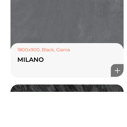
TOP CERAMICS
Байгалын өнгө тансаг
мэдрэмжийг таны орчинд
онлайн туслах
1800x900
,
Black
,
Giania
MILANO
©2025 Top ceramics llc, All Rights Reserved.
Themeforest Premium WordPress Theme.