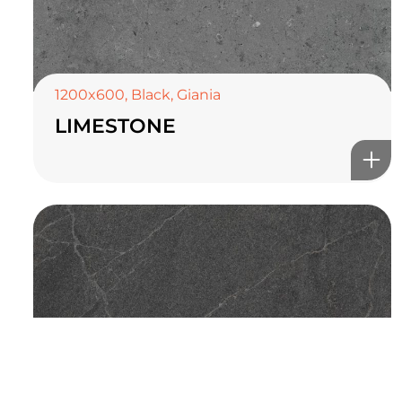
TOP CERAMICS
Байгалын өнгө тансаг
мэдрэмжийг таны орчинд
1200x600
,
Black
,
Giania
онлайн туслах
LIMESTONE
©2025 Top ceramics llc, All Rights Reserved.
Themeforest Premium WordPress Theme.