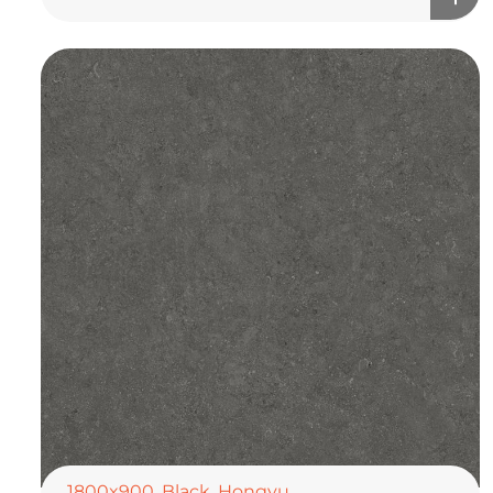
1800x900
,
Black
,
Hongyu