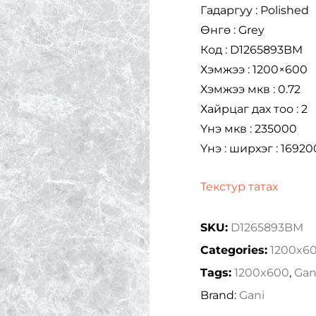
Гадаргуу : Polished
Өнгө : Grey
Код : D1265893BM
Хэмжээ : 1200×600
Хэмжээ мкв : 0.72
Хайрцаг дах тоо : 2
Үнэ мкв : 235000
Үнэ : ширхэг : 16920
Текстур татах
SKU:
D1265893BM
Categories:
1200x6
Tags:
1200x600
,
Gan
Brand:
Gani