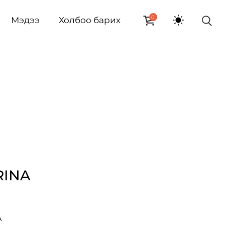
0
Мэдээ
Холбоо барих
RINA
A