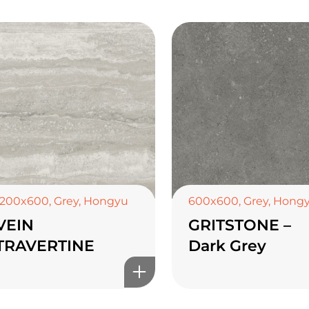
1200x600
,
Grey
,
Hongyu
600x600
,
Grey
,
Hong
VEIN
GRITSTONE –
TRAVERTINE
Dark Grey