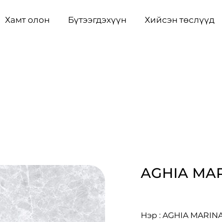
Хамт олон
Бүтээгдэхүүн
Хийсэн төслүүд
AGHIA MA
Нэр : AGHIA MARIN