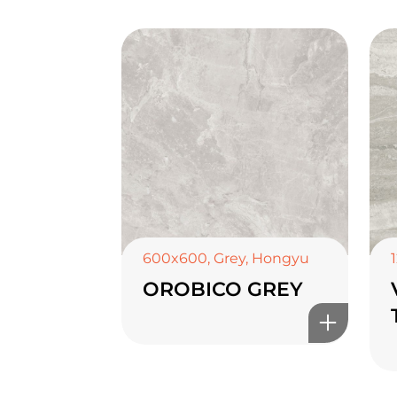
600x600
,
Grey
,
Hongyu
OROBICO GREY