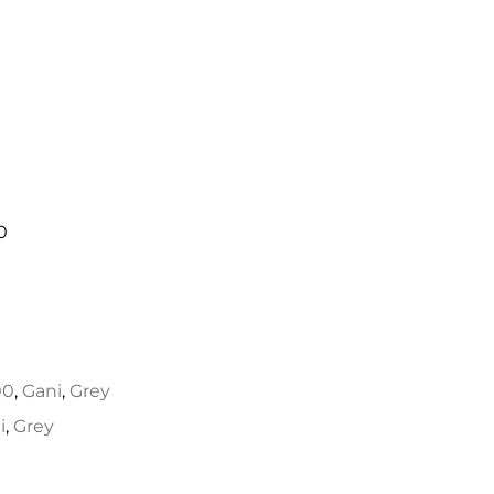
0
00
,
Gani
,
Grey
i
,
Grey