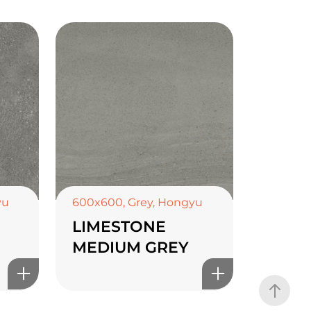
yu
600x600
,
Grey
,
Hongyu
LIMESTONE
MEDIUM GREY